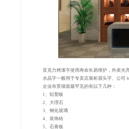
亚克力烤漆字使用寿命长易维护，外表光亮
水晶字一般用于专卖店展柜眉头字、公司 lo
企业布景墙面最罕见的有以下几种：
1、铝塑板
2、大理石
3、钢化玻璃
4、装饰砖
5、石膏板