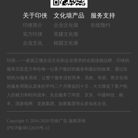
关于印侠
文化墙产品
服务支持
印侠简介
企业文化墙
在线预约
实力印侠
党建文化墙
企业文化
校园文化墙
印侠----一家真正懂企业文化和企业需求的全国连锁品牌，印侠的
服务宗旨是力争给每一位客户最好的服务和最好的效果。通过自
研的AI服务系统，让整个服务流程简单、高效、有效。将文化墙
的服务周期从原来的平均二个月降低到十天，大大降低了客户投
入的精力和时间成本。先后服务了阿里、京东、中建科技、顺
丰、国家电网、龙旗集团、如家集团等众多知名企业。
Copyright © 2016-2020 印侠广告 版权所有
沪ICP备08112619号-12